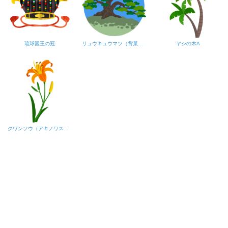
琉球国王の冠
リュウキュウマツ（背景あり）
ヤシの木A
クワンソウ（アキノワスレグサ）A