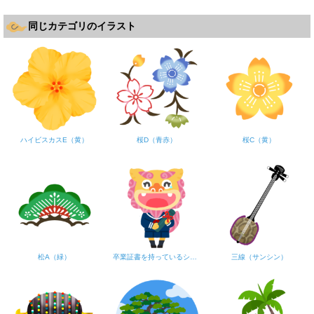
同じカテゴリのイラスト
ハイビスカスE（黄）
桜D（青赤）
桜C（黄）
松A（緑）
卒業証書を持っているシーサー女子
三線（サンシン）