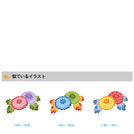
似ているイラスト
小菊A（桃紫）
小菊A（青緑）
小菊A（黄紅）