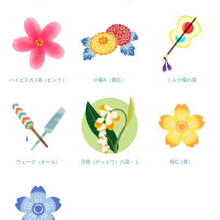
ハイビスカスB（ピンク）
小菊A（黄紅）
ミルク様の扇
ウェーク（オール）
月桃（ゲットウ）の花・１
桜C（黄）