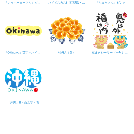
「いっぺーまーさん」ピンク・シーサー
ハイビスカスI（紅型風・赤）
「ちゅらさん」ピンク
「Okinawa」英字＋ハイビスカス・黒×黄
牡丹A（黄）
豆まきシーサー（一対）文字入り
「沖縄」B・白文字・青