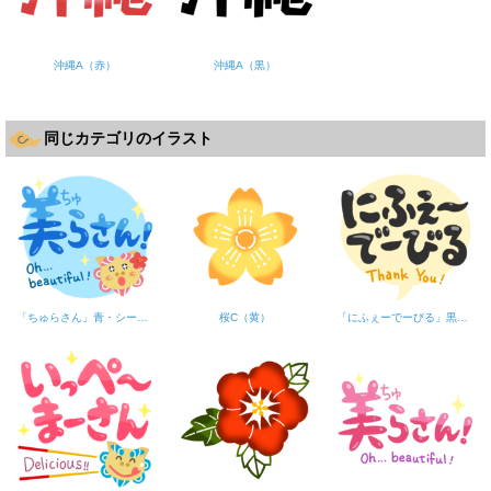
沖縄A（赤）
沖縄A（黒）
同じカテゴリのイラスト
「ちゅらさん」青・シーサー
桜C（黄）
「にふぇーでーびる」黒・フキダシ