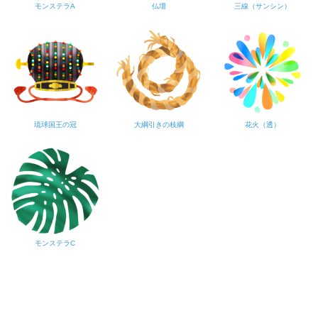
モンステラA
仏壇
三線（サンシン）
琉球国王の冠
大綱引きの枝綱
花火（透）
モンステラC