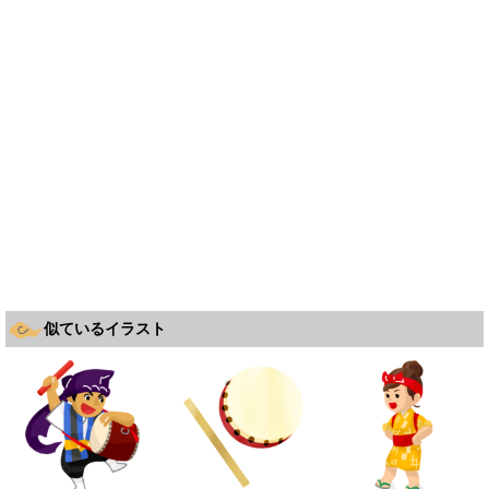
似ているイラスト