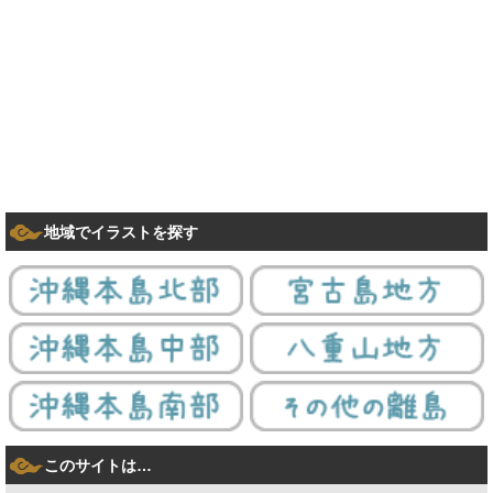
地域でイラストを探す
このサイトは…