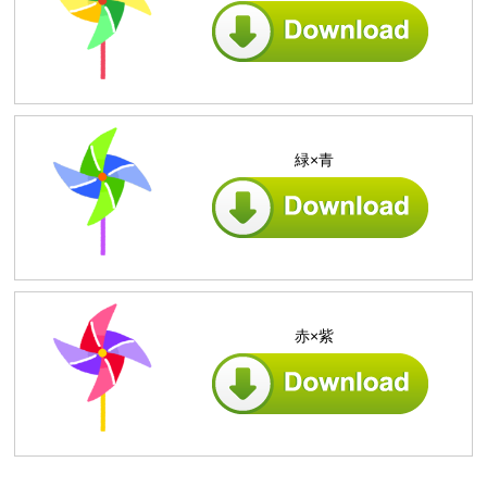
緑×青
赤×紫