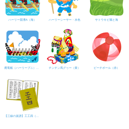
ハーリー競漕A（海）
ハーリーシーサー・水色
サトウキビ畑と海
爬竜船（ハーリーブニ）【黒色】海
チンチン馬グヮー（黄）
ビーチボール（赤）
【三線の楽譜】工工四（くんくんしー）