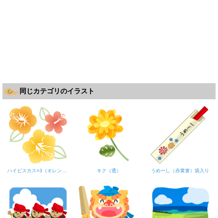
同じカテゴリのイラスト
ハイビスカス×3（オレンジ系）
キク（透）
うめーし（赤黄箸）袋入り