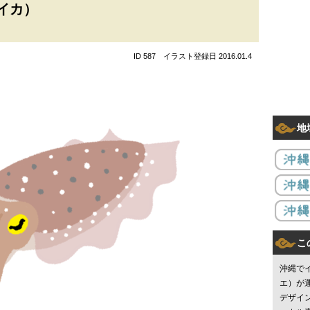
イカ）
ID 587 イラスト登録日 2016.01.4
地
こ
沖縄で
エ）が
デザイ