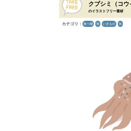
クブシミ（コウ
のイラストフリー素材
カテゴリ：
食べ物
海
いきもの
魚