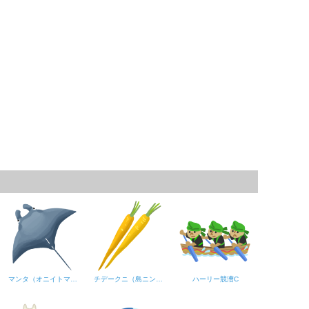
マンタ（オニイトマキエイ）B
チデークニ（島ニンジン）A
ハーリー競漕C