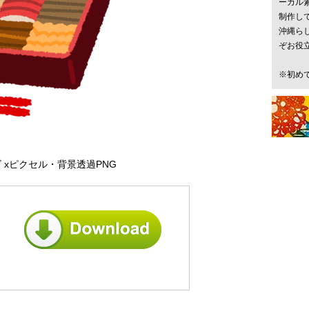
ーカル
制作し
沖縄ら
ぞお役
※初め
 xピクセル・背景透過PNG