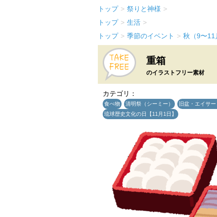
トップ
>
祭りと神様
>
トップ
>
生活
>
トップ
>
季節のイベント
>
秋（9〜1
重箱
のイラストフリー素材
カテゴリ：
食べ物
清明祭（シーミー）
旧盆・エイサー【
琉球歴史文化の日【11月1日】