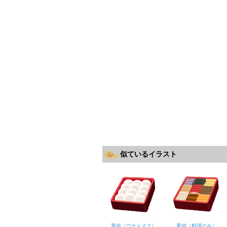
似ているイラスト
重箱（ウチャヌク）
重箱（料理のみ）