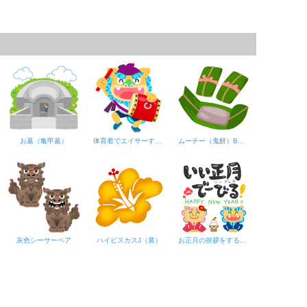
お墓（亀甲墓）
体育着でエイサーするシーサー（大太鼓）
ムーチー（鬼餅）B黒糖
灰色シーサーペア
ハイビスカスJ（黄）
お正月の挨拶をするシーサー「いい正月でーびる！」