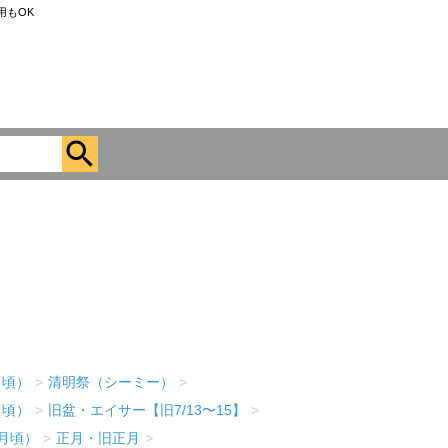
用もOK
月頃）
>
清明祭（シーミー）
>
月頃）
>
旧盆・エイサー【旧7/13〜15】
>
2月頃）
>
正月・旧正月
>