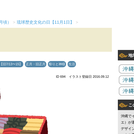
1月頃）
>
琉球歴史文化の日【11月1日】
>
地
旧7/13〜15】
正月・旧正月
祭りと神様
生活
ID 694 イラスト登録日 2016.09.12
こ
沖縄で
エ）が
デザイ