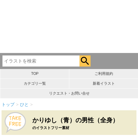
TOP
ご利用規約
カテゴリ一覧
新着イラスト
リクエスト・お問い合せ
トップ
>
ひと
>
かりゆし（青）の男性（全身）
のイラストフリー素材