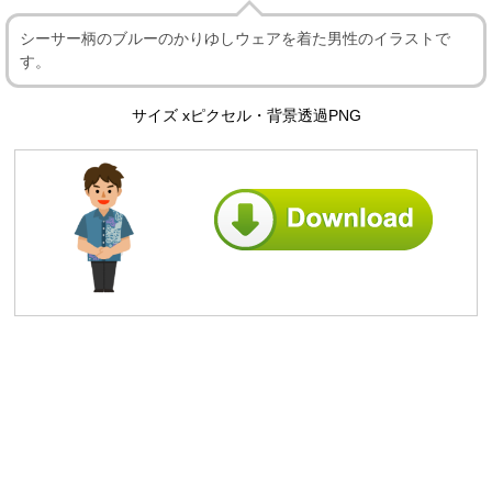
シーサー柄のブルーのかりゆしウェアを着た男性のイラストで
す。
サイズ xピクセル・背景透過PNG