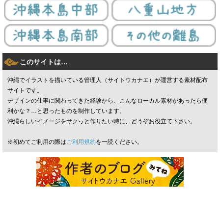
このサイトは…
沖縄でイラストを描いている管理人（サイトウカナエ）が運営する素材配布
サイトです。
デザインの仕事に関わってきた経験から、こんなローカル素材があったら便
利かな？…と思ったものを制作しています。
沖縄らしいイメージをサクっと作りたい時に、どうぞお役立て下さい。
※初めてご利用の際は
ご利用規約
を一読ください。