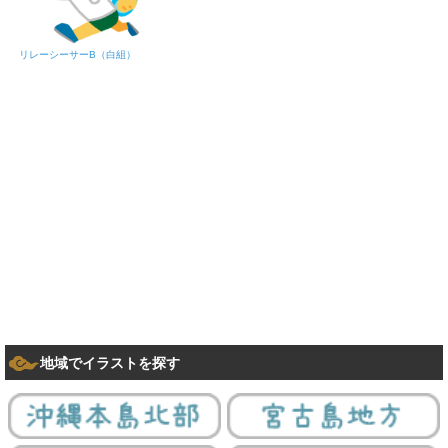
リレーシーサーB（白組）
地域でイラストを探す