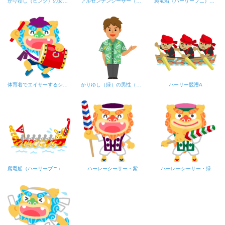
かりゆし（ピンク）の女性（片手上げ）上半身
アルゼンチンシーサー（顔）
爬竜船（ハーリーブニ）【黒色】海
体育着でエイサーするシーサー（大太鼓）
かりゆし（緑）の男性（片手上げ）全身
ハーリー競漕A
爬竜船（ハーリーブニ）【黄色】
ハーレーシーサー・紫
ハーレーシーサー・緑