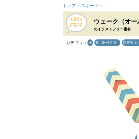
トップ
>
スポーツ
>
ウェーク（オー
のイラストフリー素材
カテゴリ：
海
春（3〜5月頃）
爬竜船（