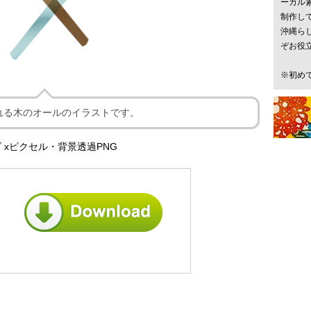
ーカル
制作し
沖縄ら
ぞお役
※初め
れる木のオールのイラストです。
 xピクセル・背景透過PNG