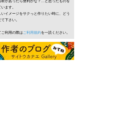
素材があったら便利かな？…と思ったものを
ています。
しいイメージをサクっと作りたい時に、どう
立て下さい。
てご利用の際は
ご利用規約
を一読ください。