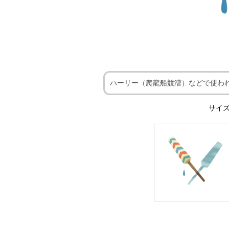
ハーリー（爬龍船競漕）などで使わ
サイズ