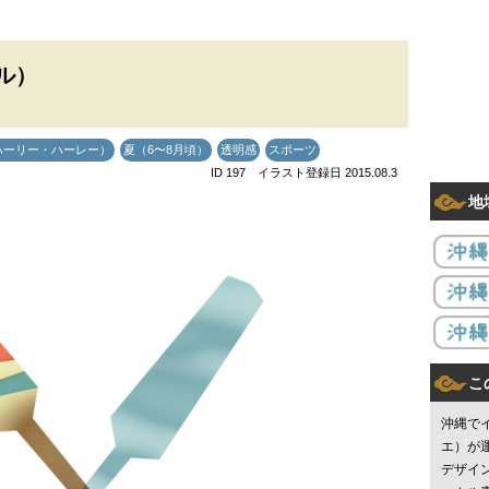
ル）
ハーリー・ハーレー）
夏（6〜8月頃）
透明感
スポーツ
ID 197 イラスト登録日 2015.08.3
地
こ
沖縄で
エ）が
デザイ