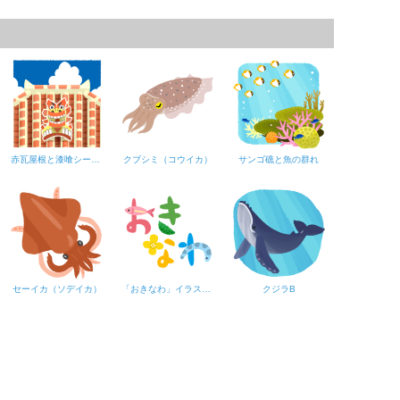
赤瓦屋根と漆喰シーサー
クブシミ（コウイカ）
サンゴ礁と魚の群れ
セーイカ（ソデイカ）
「おきなわ」イラスト文字D
クジラB