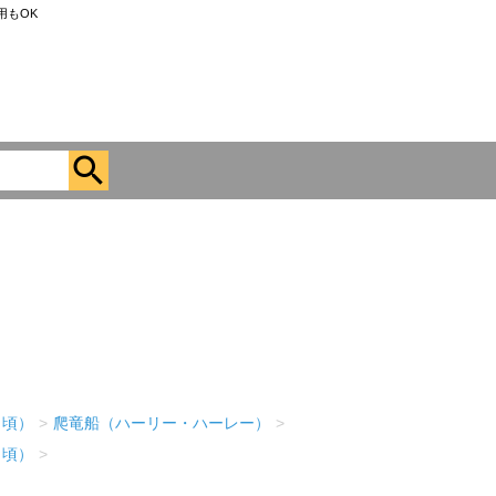
用もOK
月頃）
>
爬竜船（ハーリー・ハーレー）
>
月頃）
>