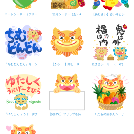
ハートシーサー（グリーン）
節分シーサー（あ）A
【あじさい】赤い傘とシーサーの女の子
「ちむどんどん」青・シーサー
【きゃー♪】嬉しーサー
豆まきシーサー（一対）文字入り
「ゆたしくうにげーさびら」シーサー（赤・フキダシ）
【笑顔で】フリップを持つシーサー
くだもの屋さんシーサー