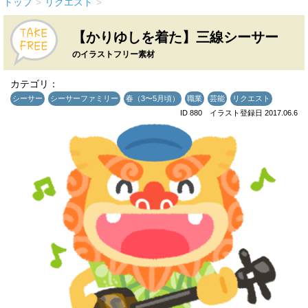
トップ
>
リクエスト
>
【かりゆしを着た】三線シーサー
のイラストフリー素材
カテゴリ：
シーサー
シーサーファミリー
春（3〜5月頃）
職業
芸能
リクエスト
ID 880 イラスト登録日 2017.06.6