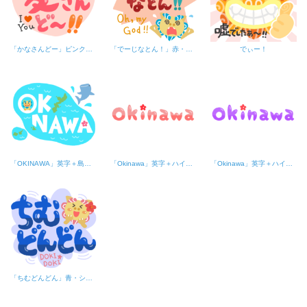
「かなさんどー」ピンク・ハート
「でーじなとん！」赤・シーサー
でぃー！
「OKINAWA」英字＋島・ジンベエザメ・白文字
「Okinawa」英字＋ハイビスカス・ピンク
「Okinawa」英字＋ハイビスカス・紫
「ちむどんどん」青・シーサー