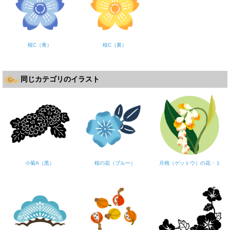
桜C（青）
桜C（黄）
同じカテゴリのイラスト
小菊A（黒）
桜の花（ブルー）
月桃（ゲットウ）の花・１