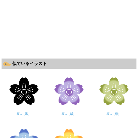
似ているイラスト
桜C（黒）
桜C（紫）
桜C（緑）