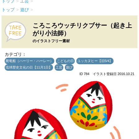
トップ
>
工芸
>
トップ
>
遊び
>
ころころウッチリクブサー（起き上
がり小法師）
のイラストフリー素材
カテゴリ：
爬竜船（ハーリー・ハーレー）
こどもの日
ユッカヌヒー【旧5/4】
琉球歴史文化の日【11月1日】
工芸
遊び
ID 784 イラスト登録日 2016.10.21