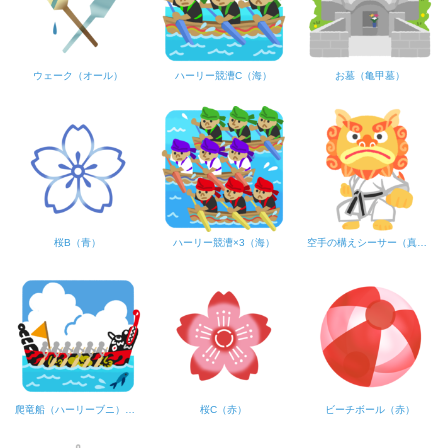
ウェーク（オール）
ハーリー競漕C（海）
お墓（亀甲墓）
桜B（青）
ハーリー競漕×3（海）
空手の構えシーサー（真剣な顔）
爬竜船（ハーリーブニ）【黒色】海
桜C（赤）
ビーチボール（赤）