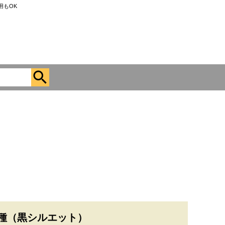
用もOK
種（黒シルエット）