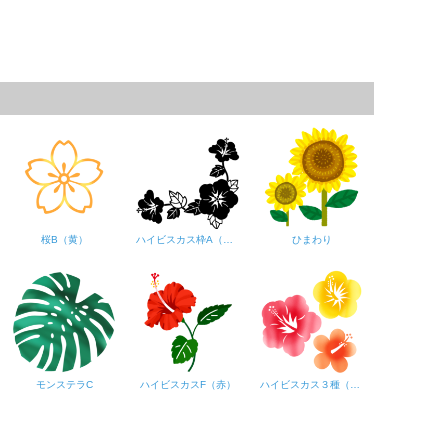
桜B（黄）
ハイビスカス枠A（黒シルエット）
ひまわり
モンステラC
ハイビスカスF（赤）
ハイビスカス３種（暖色系）