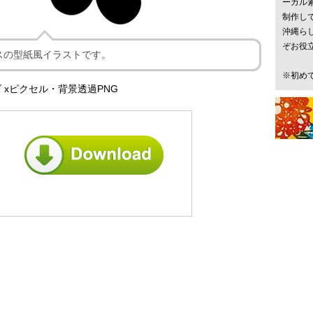
ーカル
制作し
沖縄ら
ぞお役
スの型紙風イラストです。
※初め
 xピクセル・背景透過PNG