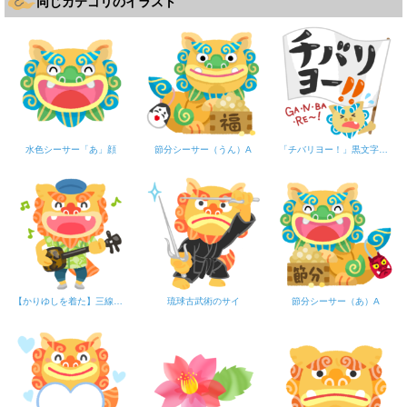
同じカテゴリのイラスト
水色シーサー「あ」顔
節分シーサー（うん）A
「チバリヨー！」黒文字・シーサー
【かりゆしを着た】三線シーサー
琉球古武術のサイ
節分シーサー（あ）A