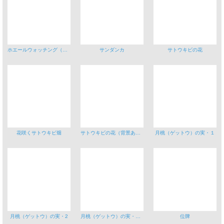
ホエールウォッチング（尾ひれ）B船
サンダンカ
サトウキビの花
花咲くサトウキビ畑
サトウキビの花（背景あり）
月桃（ゲットウ）の実・１
月桃（ゲットウ）の実・2
月桃（ゲットウ）の実・2（背景あり）
位牌