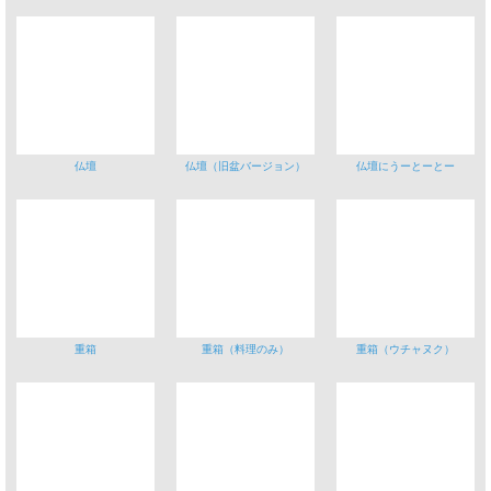
仏壇
仏壇（旧盆バージョン）
仏壇にうーとーとー
重箱
重箱（料理のみ）
重箱（ウチャヌク）