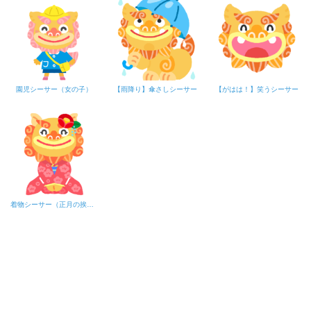
園児シーサー（女の子）
【雨降り】傘さしシーサー
【がはは！】笑うシーサー
着物シーサー（正月の挨拶）B