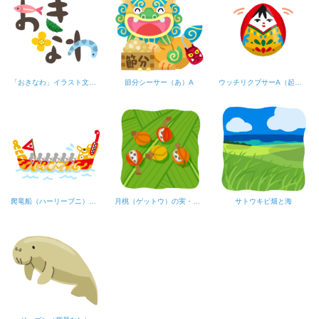
「おきなわ」イラスト文字B
節分シーサー（あ）A
ウッチリクブサーA（起き上がり小法師）
爬竜船（ハーリーブニ）【黄色】
月桃（ゲットウ）の実・2（背景あり）
サトウキビ畑と海