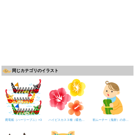
同じカテゴリのイラスト
爬竜船（ハーリーブニ）×3
ハイビスカス３種（暖色系）
初ムーチー（鬼餅）の赤ちゃんA