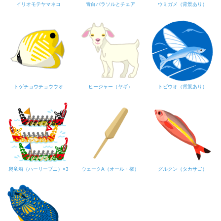
イリオモテヤマネコ
青白パラソルとチェア
ウミガメ（背景あり）
トゲチョウチョウウオ
ヒージャー（ヤギ）
トビウオ（背景あり）
爬竜船（ハーリーブニ）×3
ウェークA（オール・櫂）
グルクン（タカサゴ）