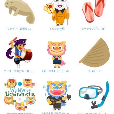
マナティ（背景なし）
ミルクの神様
ビーチサンダル（赤）
エイサー太鼓打ち（紫サージ）
【新一年生】シーサーの女の子
クバオージ
WorldWideUchinanchu
【着物】民謡歌手のシーサー
シュノーケルセット（ブルー）