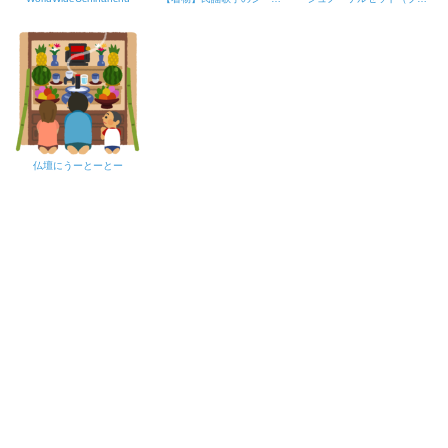
仏壇にうーとーとー